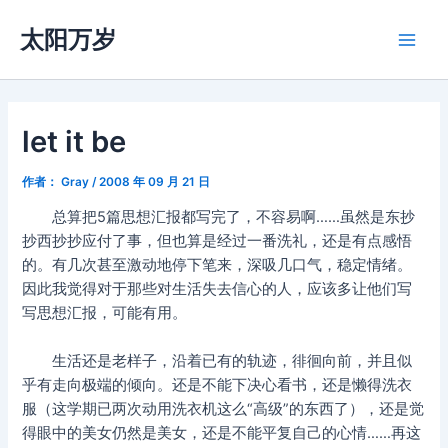
跳
太阳万岁
至
Main
内
容
Men
let it be
作者：
Gray
/
2008 年 09 月 21 日
总算把5篇思想汇报都写完了，不容易啊……虽然是东抄
抄西抄抄应付了事，但也算是经过一番洗礼，还是有点感悟
的。有几次甚至激动地停下笔来，深吸几口气，稳定情绪。
因此我觉得对于那些对生活失去信心的人，应该多让他们写
写思想汇报，可能有用。
生活还是老样子，沿着已有的轨迹，徘徊向前，并且似
乎有走向极端的倾向。还是不能下决心看书，还是懒得洗衣
服（这学期已两次动用洗衣机这么“高级”的东西了），还是觉
得眼中的美女仍然是美女，还是不能平复自己的心情……再这