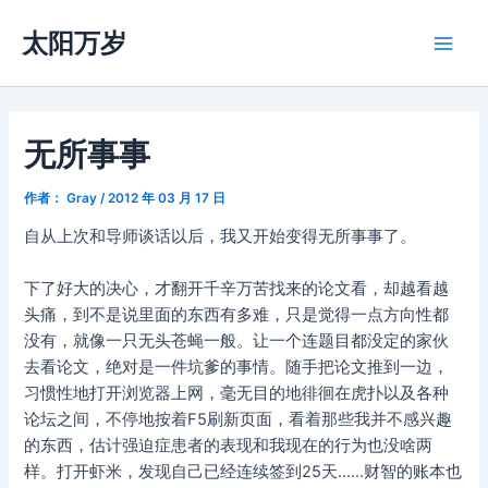
跳
太阳万岁
至
Main
内
容
Men
无所事事
作者：
Gray
/
2012 年 03 月 17 日
自从上次和导师谈话以后，我又开始变得无所事事了。
下了好大的决心，才翻开千辛万苦找来的论文看，却越看越
头痛，到不是说里面的东西有多难，只是觉得一点方向性都
没有，就像一只无头苍蝇一般。让一个连题目都没定的家伙
去看论文，绝对是一件坑爹的事情。随手把论文推到一边，
习惯性地打开浏览器上网，毫无目的地徘徊在虎扑以及各种
论坛之间，不停地按着F5刷新页面，看着那些我并不感兴趣
的东西，估计强迫症患者的表现和我现在的行为也没啥两
样。打开虾米，发现自己已经连续签到25天……财智的账本也