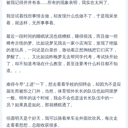
被我记得井井有条……所有的现象表明，我实在太闲了。
我尝试着找些事情去做，却发现什么也做不了，于是我呆坐
着，就这样，无所事事着。
最近一段时间的睡眠状况也很糟糕，睡得很浅，而且做一些
稀奇古怪的梦。比如说梦见我去一家小店淘宝，发现了绝版
的老玩具，一问还是白菜价，激动着正想掏钱把它们买下，
梦醒了。。。又比如说昨晚梦见去帮同学代考，考试快开始
了，却不知道考场在什么教室，甚至连要考什么科目都不知
道。。。
难得今早“上进”一下，想去看看学校的招聘会，却因为不是应
届生而被拒之门外，当然，体育馆外长长的队伍也如同噩梦
一般。明年的这个时候，我会不会也是这长长队伍中的一
员？如果真是如此，那就糟糕透了。
但愿明天是个好天，我可以骑着单车去外面吹吹风，每次走
走看看想想，总能收获很多。