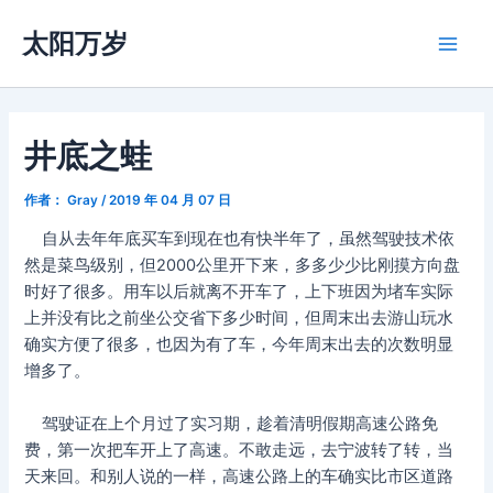
跳
太阳万岁
至
Main
内
容
Men
井底之蛙
作者：
Gray
/
2019 年 04 月 07 日
自从去年年底买车到现在也有快半年了，虽然驾驶技术依
然是菜鸟级别，但2000公里开下来，多多少少比刚摸方向盘
时好了很多。用车以后就离不开车了，上下班因为堵车实际
上并没有比之前坐公交省下多少时间，但周末出去游山玩水
确实方便了很多，也因为有了车，今年周末出去的次数明显
增多了。
驾驶证在上个月过了实习期，趁着清明假期高速公路免
费，第一次把车开上了高速。不敢走远，去宁波转了转，当
天来回。和别人说的一样，高速公路上的车确实比市区道路