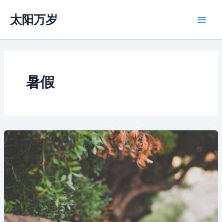
跳
太阳万岁
至
Main
内
容
Men
暑假