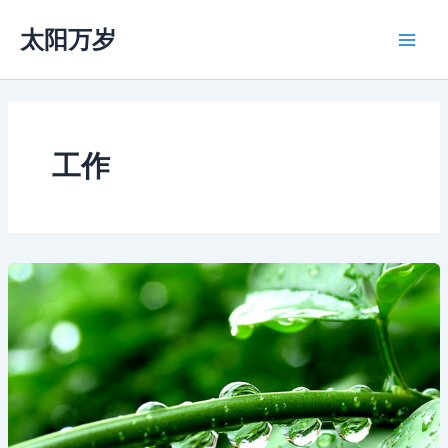
跳
太阳万岁
至
Main
内
容
Men
工作