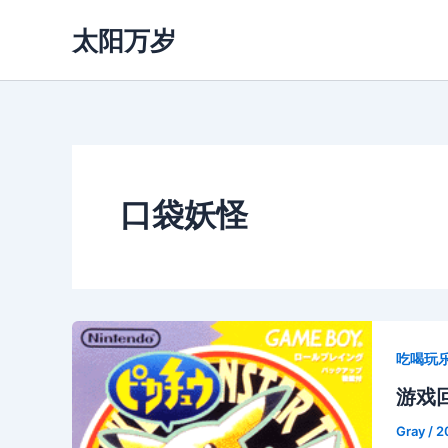
跳
太阳万岁
至
内
容
口袋妖怪
吃喝玩
游戏
Gray
/
2